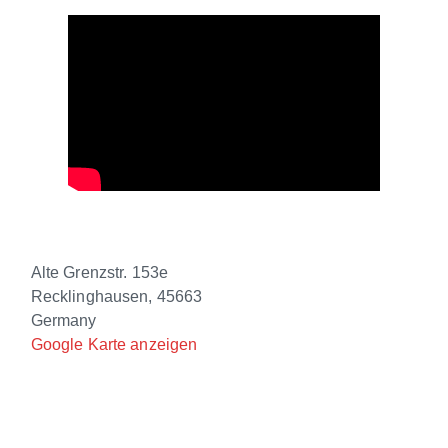
€18.00
Abendkasse
Backyard-Club e.V.
Alte Grenzstr. 153e
Recklinghausen
,
45663
Germany
Google Karte anzeigen