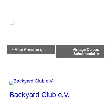
Zum Kalender hinzufügen
Veranstaltung-
«
Alice Armstrong
Vintage Colour,
Navigation
Schubmodul
»
Backyard Club e.V.
Musik pur, manchmal lauter, immer live