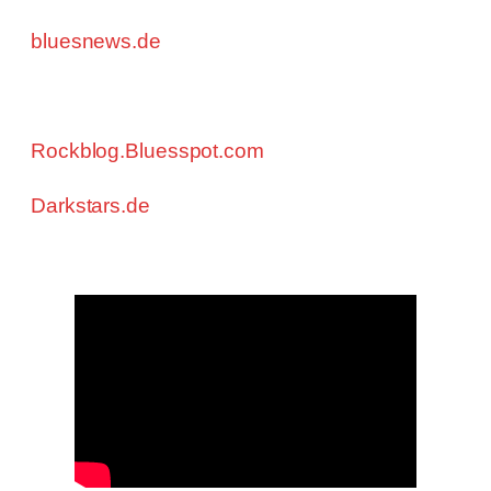
Pressestimmen
bluesnews.de
schreibt: … Das ist sehr gut
gemacht und knallt gewaltig. Blues Matters!
(UK) schreibt: … He possesses a fine Blues
Voice … Brilliant all round!
Rockblog.Bluesspot.com
schreibt: … Diese
Band aus Kassel ist schlichtweg Weltklasse.
Darkstars.de
schreibt: … Absoluter Tipp und
das Fazit: „Der beste Texas Bluesrock, der
nicht aus Texas kommt“.