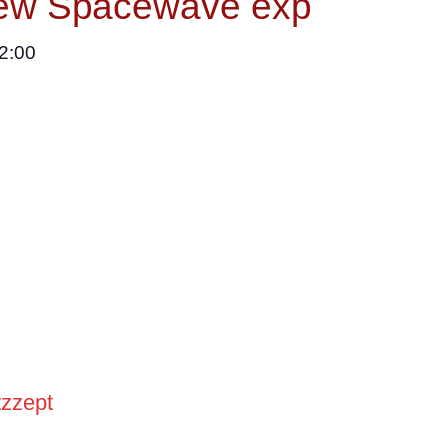
New Spacewave exp
2:00
gfreakstonerrrock
cL und UR entstehen im KaozzzKonzzzept Uni
l zart. Wie das Leben, und das Element aus d
zzept