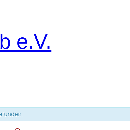
b e.V.
gefunden.