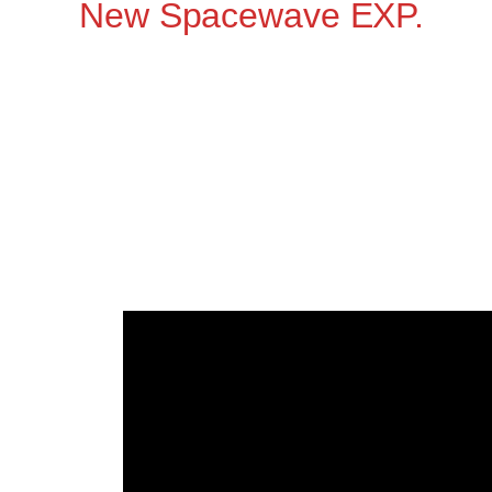
New Spacewave EXP.
Die Band
New Spacewave EXP
ist ei
entstanden ist. Ihr Stil kombiniert Ele
Sound zu einem avantgardistischen Erl
Discografie sind nicht weit verbreitet,
Grenzen klassischer Musikstile überschr