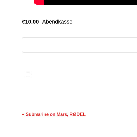
€10.00
Abendkasse
Zum Kalender hinzufügen
Veranstaltung-
«
Submarine on Mars, RØDEL
Navigation