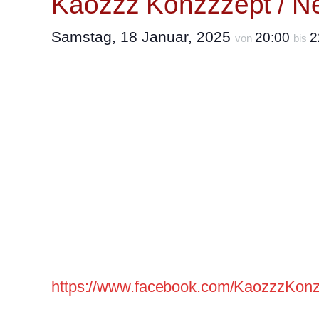
Kaozzz Konzzzept / 
Samstag, 18 Januar, 2025
20:00
2
von
bis
Kaozzz Konzzzzept: instrumentaler Pro
auferstanden aus den Ruinen von Ora
Flüssen, Seen & Ozeanen. Mal hart, ma
Levin Hübner / Bass
Tom Bartsch / Guitar
Ritchy Williams / Drums
https://www.facebook.com/KaozzzKonz