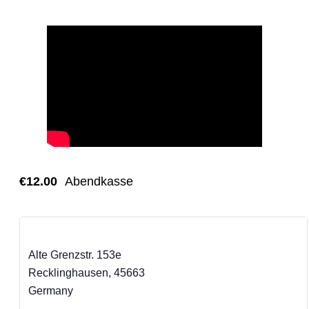
profitieren.
€12.00
Abendkasse
Backyard-Club e.V.
Alte Grenzstr. 153e
Recklinghausen
,
45663
Germany