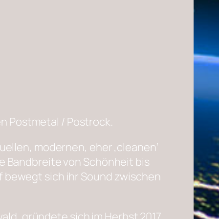
n Postmetal / Postrock.
tuellen, modernen, eher ‚cleanen‘
re Bandbreite von Schönheit bis
pf bewegt sich ihr Sound zwischen
ld, gründete sich im Herbst 2017