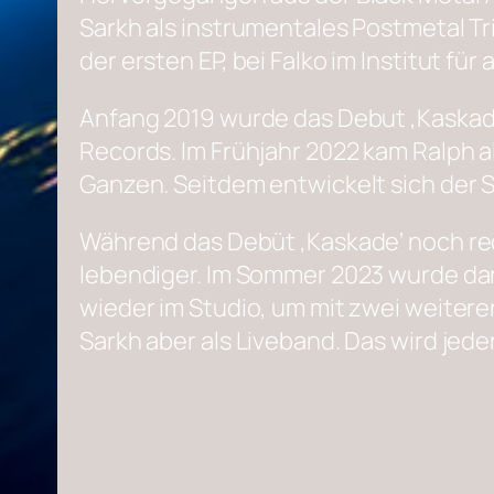
Sarkh als instrumentales Postmetal Tr
der ersten EP, bei Falko im Institut 
Anfang 2019 wurde das Debut ‚Kaskade‘
Records. Im Frühjahr 2022 kam Ralph a
Ganzen. Seitdem entwickelt sich der S
Während das Debüt ‚Kaskade‘ noch rech
lebendiger. Im Sommer 2023 wurde dann
wieder im Studio, um mit zwei weiteren
Sarkh aber als Liveband. Das wird jed