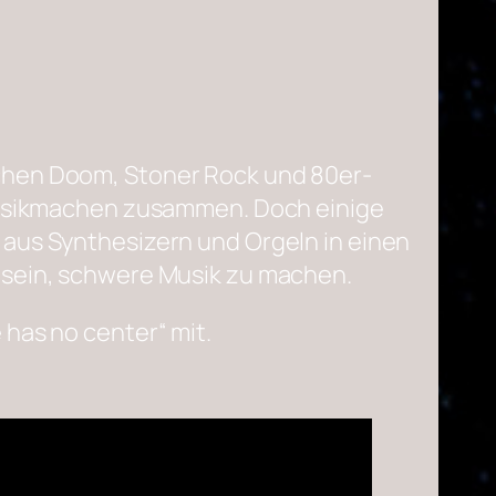
schen Doom, Stoner Rock und 80er-
 Musikmachen zusammen. Doch einige
 aus Synthesizern und Orgeln in einen
 sein, schwere Musik zu machen.
has no center“ mit.