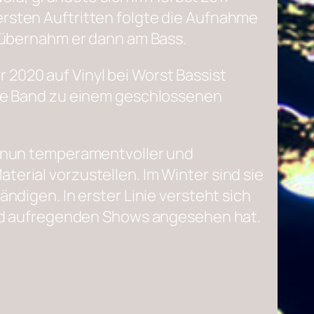
ersten Auftritten folgte die Aufnahme
g übernahm er dann am Bass.
 2020 auf Vinyl bei Worst Bassist
 die Band zu einem geschlossenen
ik nun temperamentvoller und
erial vorzustellen. Im Winter sind sie
ndigen. In erster Linie versteht sich
n und aufregenden Shows angesehen hat.