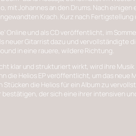
io, mit Johannes an den Drums. Nach einigen 
für angewandten Krach. Kurz nach Fertigstellun
 Online und als CD veröffentlicht, im Sommer
ls neuer Gitarrist dazu und vervollständigte
ound in eine rauere, wildere Richtung.
t klar und strukturiert wirkt, wird ihre Mus
 die Helios EP veröffentlicht, um das neue Mat
 Stücken die Helios für ein Album zu vervollstä
er bestätigen, der sich eine ihrer intensive