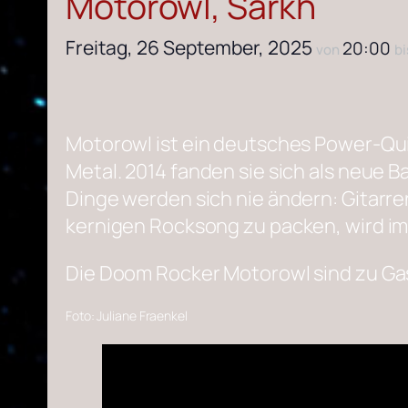
Motorowl, Sarkh
Freitag, 26 September, 2025
20:00
von
b
Motorowl ist ein deutsches Power-Qu
Metal. 2014 fanden sie sich als neue
Dinge werden sich nie ändern: Gitarr
kernigen Rocksong zu packen, wird im
Die Doom Rocker Motorowl sind zu Gast
Foto: Juliane Fraenkel