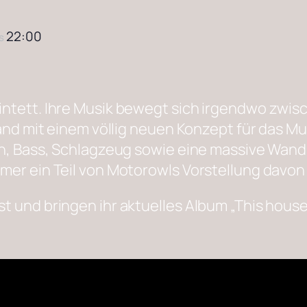
22:00
is
intett. Ihre Musik bewegt sich irgendwo zwi
 Band mit einem völlig neuen Konzept für das
en, Bass, Schlagzeug sowie eine massive Wand
mer ein Teil von Motorowls Vorstellung davon
 und bringen ihr aktuelles Album „This house 