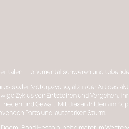
rumentalen, monumental schweren und tobende
rosis oder Motorpsycho, als in der Art des ak
r ewige Zyklus von Entstehen und Vergehen, ih
Frieden und Gewalt. Mit diesen Bildern im Ko
ovenden Parts und lautstarken Sturm.
 Doom -Band Hessaja, beheimatet im Westerwa