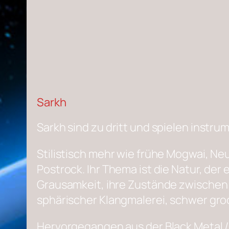
Sarkh
Sarkh sind zu dritt und spielen inst
Stilistisch mehr wie frühe Mogwai, Neu
Postrock. Ihr Thema ist die Natur, de
Grausamkeit, ihre Zustände zwischen 
sphärischer Klangmalerei, schwer gro
Hervorgegangen aus der Black Metal /