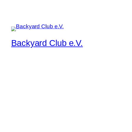
Backyard Club e.V.
Musik pur, manchmal lauter, immer live
Startseite
Kontakt/Impressum
Band/Musiker Bewerbung
Der aktuelle Flyer