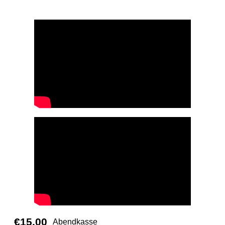
Musikliebhaber/in.
€15.00
Abendkasse