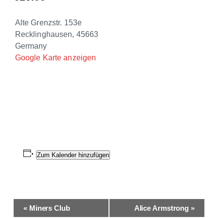
Backyard-Club e.V.
Alte Grenzstr. 153e
Recklinghausen
,
45663
Germany
Google Karte anzeigen
Zum Kalender hinzufügen
Veranstaltung-
«
Miners Club
Alice Armstrong
»
Navigation