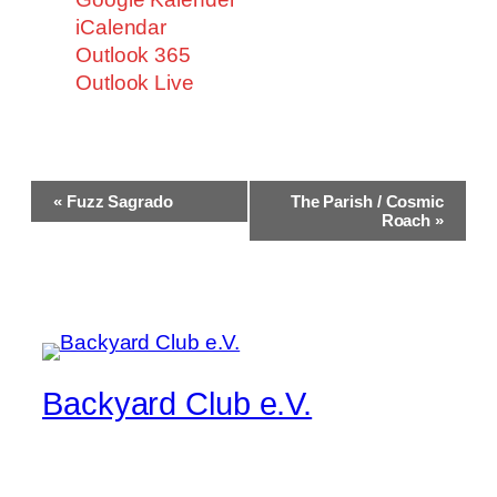
iCalendar
Outlook 365
Outlook Live
Veranstaltung-
«
Fuzz Sagrado
The Parish / Cosmic
Navigation
Roach
»
Backyard Club e.V.
Musik pur, manchmal lauter, immer live