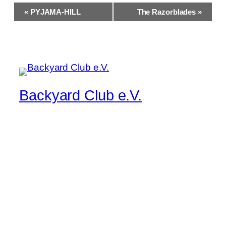
Veranstaltung-
«
PYJAMA-HILL
The Razorblades
»
Navigation
Backyard Club e.V.
Musik pur, manchmal lauter, immer live
Startseite
Kontakt/Impressum
Band/Musiker Bewerbung
Der aktuelle Flyer