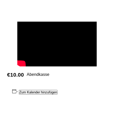
Seine explosiven und emotionalen Live-
Shows überzeugen jeden Blues-Kenner.
€10.00
Abendkasse
Zum Kalender hinzufügen