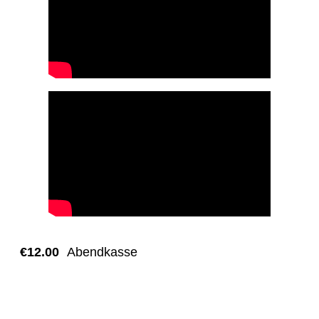
€12.00
Abendkasse
Backyard-Club e.V.
Alte Grenzstr. 153e
Recklinghausen
,
45663