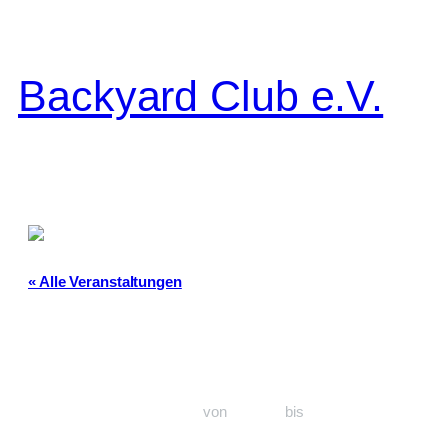
Backyard Club e.V.
« Alle Veranstaltungen
Tier & LÄUTE
Freitag 21 August
20:00
22:00
von
bis