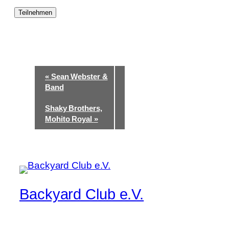
Teilnehmen
Veranstaltung-Navigation
«
Sean Webster &
Band
Shaky Brothers,
Mohito Royal
»
Backyard Club e.V.
Musik pur, manchmal lauter, immer live