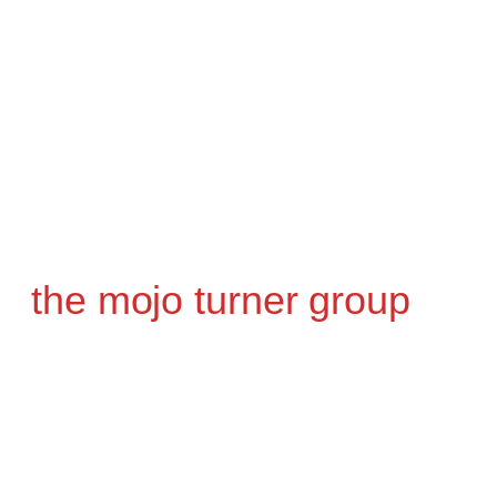
Claudius Reimann (Autor von „Ist das Jazz
oder kann das aus?“), der das klangliche und
harmonische Spektrum von THE IT IN
YOU ergänzt.
Bei ihrem Konzert präsentiert die Gruppe
Neuinterpretationen bestehenden Materials
sowie neue Stücke, die für die Reunion
geschrieben wurden.
the mojo turner group
the mojo turner group zelebriert den
handgemachten Blues – von Bluesrock über
Country bis hin zum Bluegrass lassen sich die