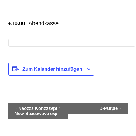
in persönlichen Gesprächen ganz nah.
€10.00
Abendkasse
Zum Kalender hinzufügen
Veranstaltung-
«
Kaozzz Konzzzept /
D-Purple
»
Navigation
New Spacewave exp