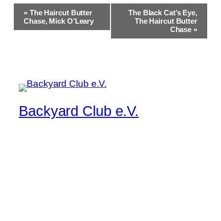
Veranstaltung-
«
The Haircut Butter
The Black Cat’s Eye,
Navigation
Chase, Mick O’Leary
The Haircut Butter
Chase
»
Backyard Club e.V.
Musik pur, manchmal lauter, immer live
Startseite
Kontakt/Impressum
Band/Musiker Bewerbung
Der aktuelle Flyer