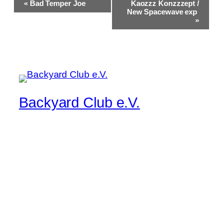
«
Bad Temper Joe
Kaozzz Konzzzept /
Navigation
New Spacewave exp
»
Backyard Club e.V.
Musik pur, manchmal lauter, immer live
Startseite
Kontakt/Impressum
Band/Musiker Bewerbung
Der aktuelle Flyer