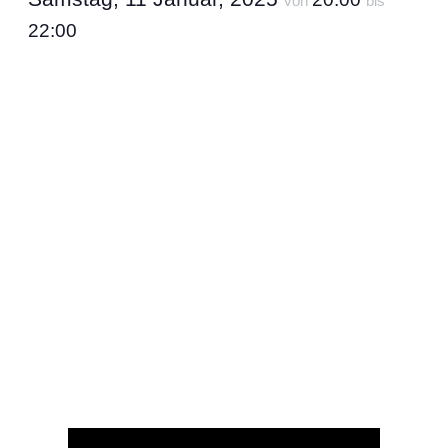
von
bis
22:00
Ende 2021 gegründet, hat das Trio sein U-
Boot vollgeladen mit schweren Riffs und
explosiven Soli, die die Motoren zum glühen
bringen, und ist bereit, euch auf einen
instrumentalen Space-Rock- Trip
mitzunehmen.