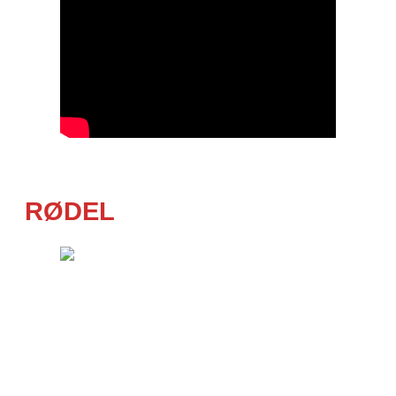
RØDEL
Die Paderborner Band RØDEL spielt
energiegeladenen Stonerrock mit einem
Hauch von Punkrock und der Härte des
Metal. ‚Ihr wollt Dreck? RØDEL liefert!‘