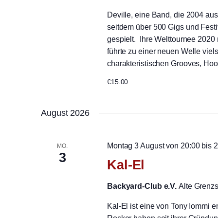
Deville, eine Band, die 2004 au
seitdem über 500 Gigs und Festi
gespielt. Ihre Welttournee 202
führte zu einer neuen Welle vie
charakteristischen Grooves, Hoo
€15.00
August 2026
Montag 3 August von 20:00
bis
2
MO.
3
Kal-El
Backyard-Club e.V.
Alte Grenz
Kal-El ist eine von Tony Iommi