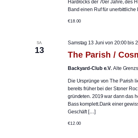
Hardrocks der 70er Jahre, des 
Band einen Ruf für unerbittliche L
€18.00
Samstag 13 Juni von 20:00
bis
2
SA.
13
The Parish / Cos
Backyard-Club e.V.
Alte Grenz
Die Ursprünge von The Parish lie
bereits früher bei der Stoner Ro
gründeten. 2019 war dann das h
Bass komplett.Dank einer gewiss
Geschäft […]
€12.00