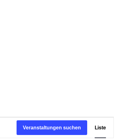
Information
Newsletter
Intern
Veranstaltun
Ansichten-
Veranstaltungen suchen
Liste
Navigation