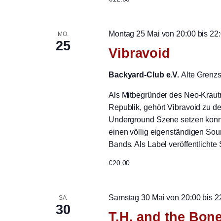
Montag 25 Mai von 20:00
bis
22
MO.
25
Vibravoid
Backyard-Club e.V.
Alte Grenz
Als Mitbegründer des Neo-Kraut
Republik, gehört Vibravoid zu d
Underground Szene setzen konnt
einen völlig eigenständigen Sou
Bands. Als Label veröffentlicht
€20.00
Samstag 30 Mai von 20:00
bis
2
SA.
30
T.H. and the Bon