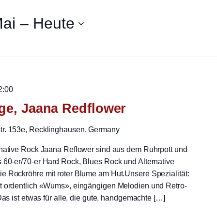
ai
 – 
Heute
2:00
age, Jaana Redflower
str. 153e, Recklinghausen, Germany
rnative Rock Jaana Reflower sind aus dem Ruhrpott und
 60-er/70-er Hard Rock, Blues Rock und Alternative
e Rockröhre mit roter Blume am Hut.Unsere Spezialität:
it ordentlich «Wums», eingängigen Melodien und Retro-
Das ist etwas für alle, die gute, handgemachte […]