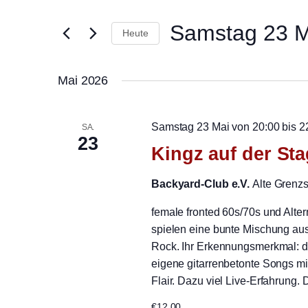
und
eingeben.
Samstag 23 M
Suche
Ansichten,
Heute
nach
Navigation
Datum
Veranstaltungen
wählen.
Mai 2026
Schlüsselwort.
Samstag 23 Mai von 20:00
bis
2
SA.
23
Kingz auf der St
Backyard-Club e.V.
Alte Grenz
female fronted 60s/70s und Alte
spielen eine bunte Mischung aus
Rock. Ihr Erkennungsmerkmal: di
eigene gitarrenbetonte Songs m
Flair. Dazu viel Live-Erfahrung. 
€12.00