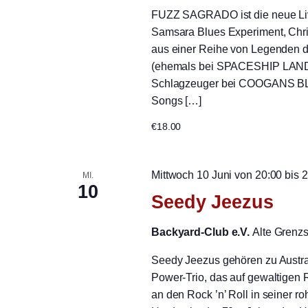
FUZZ SAGRADO ist die neue Liv
Samsara Blues Experiment, Chri
aus einer Reihe von Legenden d
(ehemals bei SPACESHIP LANDING
Schlagzeuger bei COOGANS BLU
Songs […]
€18.00
Mittwoch 10 Juni von 20:00
bis
2
MI.
10
Seedy Jeezus
Backyard-Club e.V.
Alte Grenz
Seedy Jeezus gehören zu Austra
Power-Trio, das auf gewaltigen 
an den Rock ’n’ Roll in seiner 