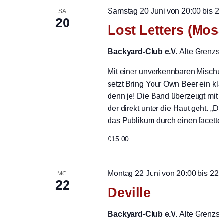
Samstag 20 Juni von 20:00
bis
2
SA.
20
Lost Letters (Mo
Backyard-Club e.V.
Alte Grenz
Mit einer unverkennbaren Misc
setzt Bring Your Own Beer ein kl
denn je! Die Band überzeugt mi
der direkt unter die Haut geht.
das Publikum durch einen facett
€15.00
Montag 22 Juni von 20:00
bis
22
MO.
22
Deville
Backyard-Club e.V.
Alte Grenz