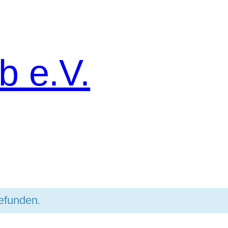
b e.V.
gefunden.