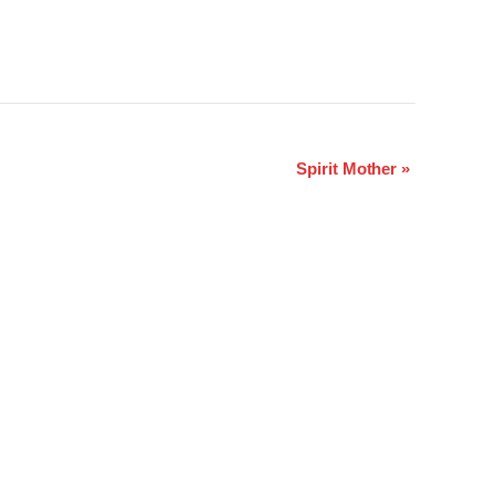
Spirit Mother
»
tseite
Band/Musiker Bewerbung
takt/Impressum
Der aktuelle Flyer