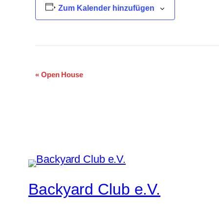
Zum Kalender hinzufügen
Veranstaltung-
«
Open House
Navigation
Backyard Club e.V.
Musik pur, manchmal lauter, immer live