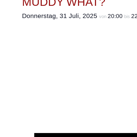
MUDDY WHAT?
Donnerstag, 31 Juli, 2025
20:00
2
von
bis
„Muddy What? straft alle Klischees eine
modern und verbinden Wildheit mit Gefü
Bewegung geschafft. Ihr Sieg bei der 
Geschwisterpaar Ina und Fabian Spang 
Muddy What? sorgt für Gesprächsstoff,
über die nationalen Grenzen hinaus so e
Frankreich, Portugal oder sogar Panama
(Münchner Merkur) sprechen Kritiker, f
versetzt“ (Rheinische Post)… hier elektr