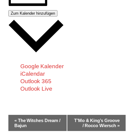
Zum Kalender hinzufügen
Google Kalender
iCalendar
Outlook 365
Outlook Live
Veranstaltung-
«
The Witches Dream /
T’Mo & King’s Groove
Navigation
Bajun
/ Rocco Wiersch
»