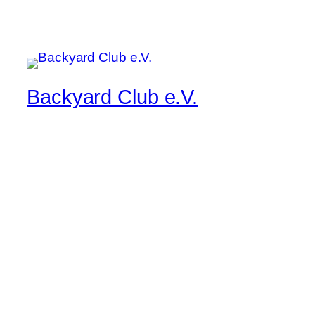
Backyard Club e.V.
Musik pur, manchmal lauter, immer live
Startseite
Kontakt/Impressum
Band/Musiker Bewerbung
Der aktuelle Flyer