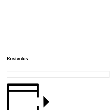
Stoppok bis Westernhagen.
Reiner Pohlmann – Gitarre, Gesang
Peter Breda – Cajon/Percussion
Mario Wagner – Gitarre, Gesang, Harp
10 €
Kostenlos