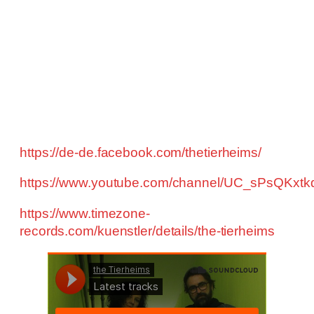
Selbstverständlich kannst du
the
Tierheims
mieten.
Sie sind dank des angeborenen Spieltriebs zu
(fast) jeder Schandtat bereit und trotz ihres
fortgeschrittenen Alters extrem belastbar.
Geboten wird ein mindestens einstündiges
Programm (auch als support).
https://de-de.facebook.com/thetierheims/
https://www.youtube.com/channel/UC_sPsQKxt
https://www.timezone-
records.com/kuenstler/details/the-tierheims