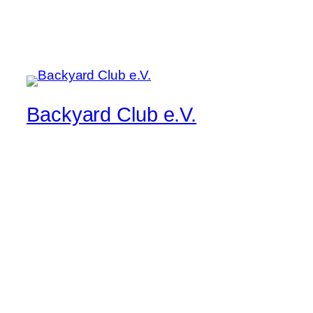
Backyard Club e.V.
Musik pur, manchmal lauter, immer live
Startseite
Kontakt/Impressum
Band/Musiker Bewerbung
Der aktuelle Flyer