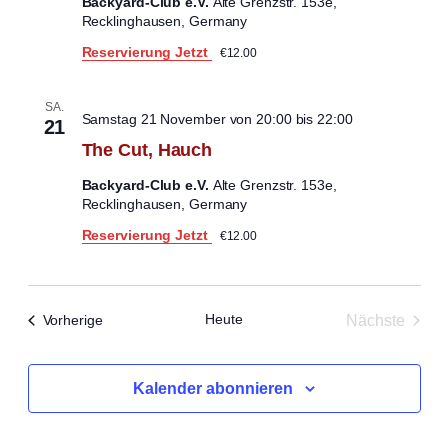
Backyard-Club e.V.
Alte Grenzstr. 153e,
Recklinghausen, Germany
Reservierung Jetzt
€12.00
SA.
Samstag 21 November von 20:00
bis
22:00
21
The Cut, Hauch
Backyard-Club e.V.
Alte Grenzstr. 153e,
Recklinghausen, Germany
Reservierung Jetzt
€12.00
Heute
Veranstaltungen
Nächste
Vorherige
Veranstal
Kalender abonnieren