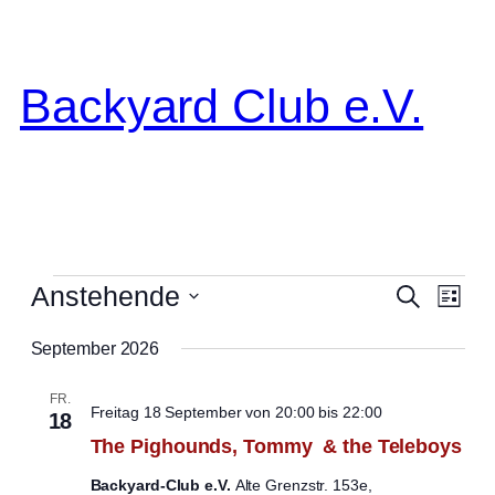
Backyard Club e.V.
Veranstaltungen
Vera
Verans
Anstehende
Suche
Liste
Ansi
Suche
Datum
Navi
September 2026
wählen.
und
Ansicht
FR.
Freitag 18 September von 20:00
bis
22:00
18
Navigat
The Pighounds, Tommy & the Teleboys
Backyard-Club e.V.
Alte Grenzstr. 153e,